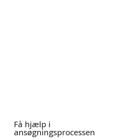
Udbetalingsfasen
Når projektet er slut, søger du om
udbetaling af dit støttetilsagn ved
behørig dokumentation.
LÆS MERE
Få hjælp i
ansøgningsprocessen