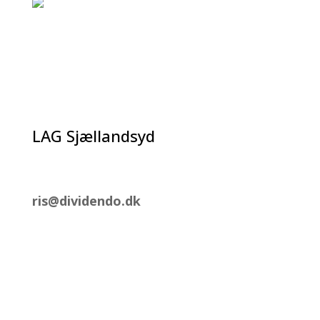
LAG Sjællandsyd
Tel.: 2896 2555
ris@dividendo.dk
Post og pakker kan sendes til;
LAG SjællandSyd
Ringstedgade 140
4700 Næstved