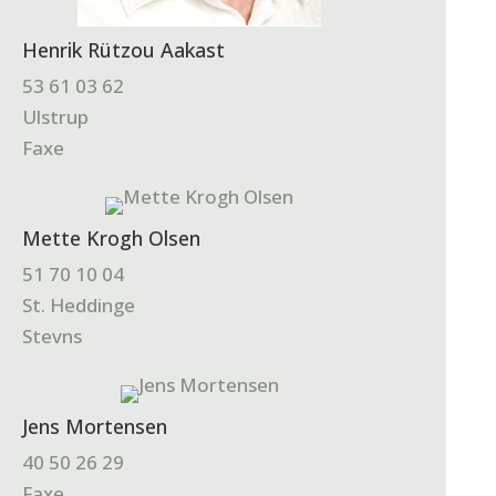
Henrik Rützou Aakast
53 61 03 62
Ulstrup
Faxe
Mette Krogh Olsen
51 70 10 04
St. Heddinge
Stevns
Jens Mortensen
40 50 26 29
Faxe