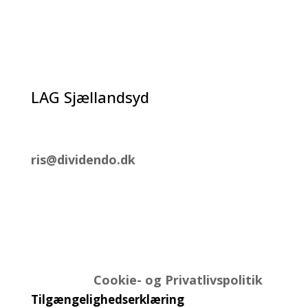
LAG Sjællandsyd
Tel.: 2896 2555
ris@dividendo.dk
Post og pakker kan sendes til;
LAG SjællandSyd
Ringstedgade 140
4700 Næstved
Læs vores
Cookie- og Privatlivspolitik
Tilgængelighedserklæring