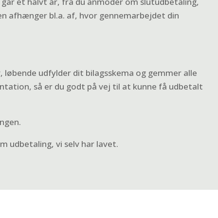
år et halvt år, fra du anmoder om slutudbetaling,
en afhænger bl.a. af, hvor gennemarbejdet din
v, løbende udfylder dit
bilagsskema
og gemmer alle
tion, så er du godt på vej til at kunne få udbetalt
ingen
.
 om udbetaling
, vi selv har lavet.