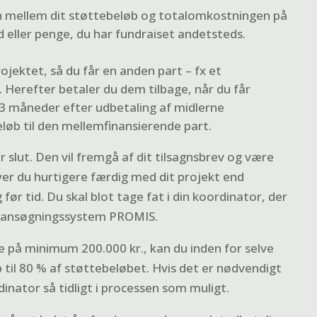
len mellem dit støttebeløb og totalomkostningen på
 eller penge, du har fundraiset andetsteds.
jektet, så du får en anden part – fx et
. Herefter betaler du dem tilbage, når du får
 3 måneder efter udbetaling af midlerne
løb til den mellemfinansierende part.
 slut. Den vil fremgå af dit tilsagnsbrev og være
iver du hurtigere færdig med dit projekt end
ør tid. Du skal blot tage fat i din koordinator, der
ale ansøgningssystem PROMIS.
te på minimum 200.000 kr., kan du inden for selve
til 80 % af støttebeløbet. Hvis det er nødvendigt
inator så tidligt i processen som muligt.