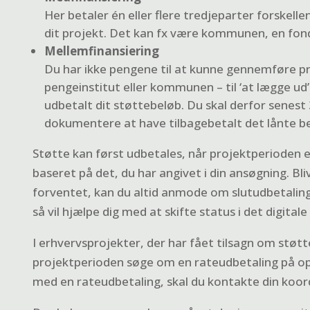
Her betaler én eller flere tredjeparter forskel
dit projekt. Det kan fx være kommunen, en fond
Mellemfinansiering
Du har ikke pengene til at kunne gennemføre pro
pengeinstitut eller kommunen – til ‘at lægge ud’
udbetalt dit støttebeløb. Du skal derfor senest
dokumentere at have tilbagebetalt det lånte be
Støtte kan først udbetales, når projektperioden er
baseret på det, du har angivet i din ansøgning. Bl
forventet, kan du altid anmode om slutudbetaling f
så vil hjælpe dig med at skifte status i det digit
I erhvervsprojekter, der har fået tilsagn om støt
projektperioden søge om en rateudbetaling på op 
med en rateudbetaling, skal du kontakte din koord