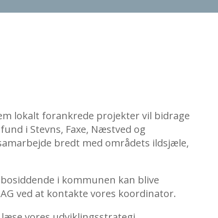
m lokalt forankrede projekter vil bidrage
amfund i Stevns, Faxe, Næstved og
samarbejde bredt med områdets ildsjæle,
år bosiddende i kommunen kan blive
LAG ved at kontakte vores koordinator.
læse vores udviklingsstrategi.