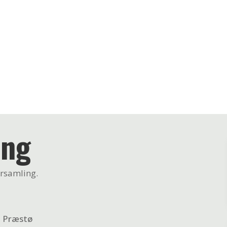
ing
orsamling.
0 Præstø