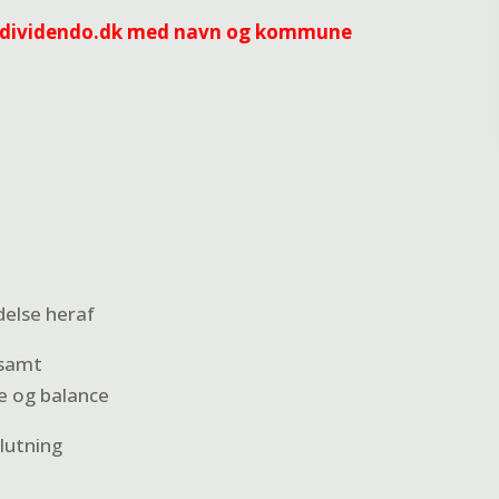
is@dividendo.dk med navn og kommune
else heraf
 samt
e og balance
slutning