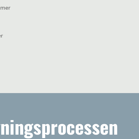
emmer
er
gningsprocessen