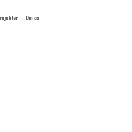
rojekter
Om os