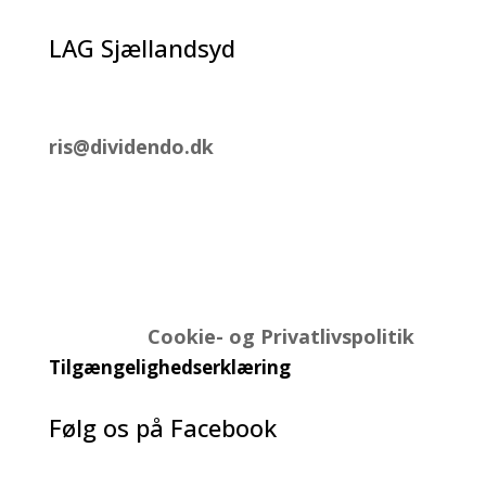
LAG Sjællandsyd
Tel.: 2896 2555
ris@dividendo.dk
Post og pakker kan sendes til;
LAG SjællandSyd
Ringstedgade 140
4700 Næstved
Læs vores
Cookie- og Privatlivspolitik
Tilgængelighedserklæring
Følg os på Facebook